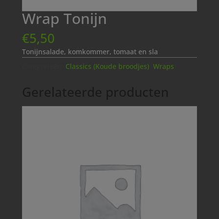
Wrap Tonijn
€
5,50
Tonijnsalade, komkommer, tomaat en sla
Categorieën:
Classics (Koude broodjes)
,
Wraps
Gerelateerde producten