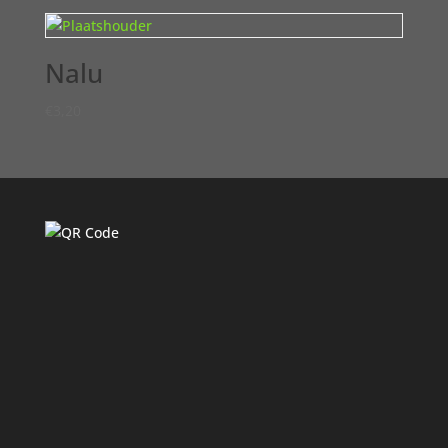
Nalu
€
3,20