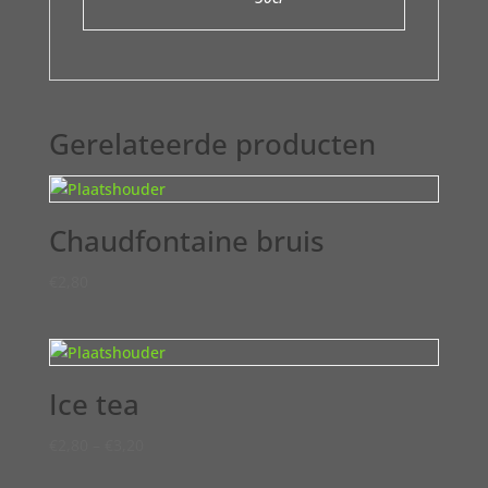
Gerelateerde producten
Chaudfontaine bruis
€
2,80
Ice tea
€
2,80
–
€
3,20