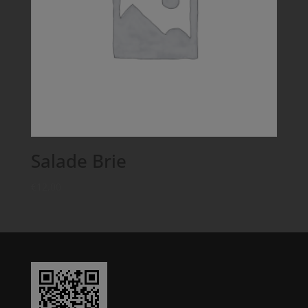
Salade Brie
€
12,00